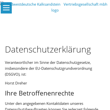
© Thomas Popinger, KS-
Navigation
Sichtmauerwerk
Unternehmen
überspringen
Aktuelles
Lieferwerke
Liefergebiete
Wir bieten für jede bauliche Anforderungen d
Datenschutzerklärung
Produktvorteile
Downloads
Verantwortlicher im Sinne der Datenschutzgesetze,
insbesondere der EU-Datenschutzgrundverordnung
Kontakt
(DSGVO), ist:
Weitere
Horst Dreher
Websites
Ihre Betroffenenrechte
Unter den angegebenen Kontaktdaten unseres
Datenschutzbeauftragten können Sie jederzeit folgende